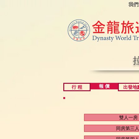
我們
報 價
行 程
出發地
雙人一房
同房第三