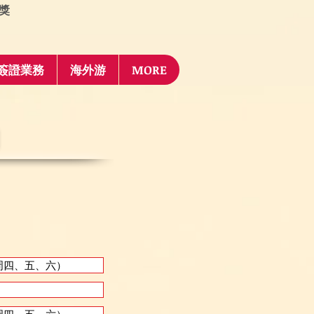
獎
簽證業務
海外游
MORE
 （周四、五、六）