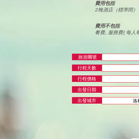
費用包括
2晚酒店（標準間
費用不包括
餐費,服務費(每人
旅游團號
行程天數
行程價格
出發日期
出發城市
洛