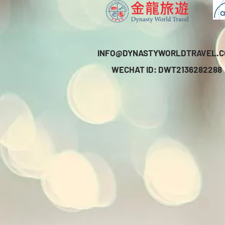
INFO@DYNASTYWORLDTRAVEL.
WECHAT ID: DWT2136282288