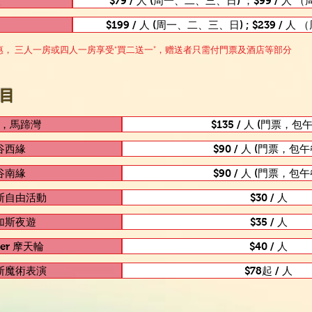
人
$79 / 人 (周一、二、三、日) ；$99 / 人
$199 / 人 (周一、二、三、日) ; $239 / 
， 三人一房或四人一房享受“買二送一”，赠送者只需付
門
票及酒
店等部分
目
，馬蹄灣
$135 / 人 (門票，包
谷西緣
$90 / 人 (門票，包午
谷南緣
$90 / 人 (門票，包午
斯自由活動
$30 / 人
加斯夜遊
$35 / 人
ller 摩天輪
$40 / 人
斯魔術表演
$78起 / 人