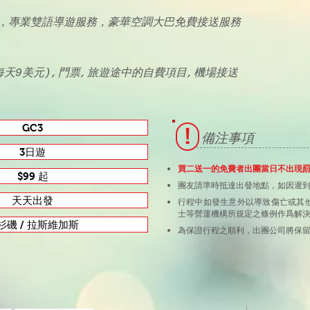
），專業雙語導遊服務，豪華空調大巴免費接送服務
每天9美元),門票,旅遊途中的自費項目,機場接送
GC3
!
備注事項
3日遊
買二送一的免費者出團當日不出現罰款
$99 起
團友請準時抵達出發地點，如因遲
天天出發
行程中如發生意外以導致傷亡或其
士等營運機構所規定之條例作爲解
杉磯 / 拉斯維加斯
為保證行程之順利，
出團公司將保