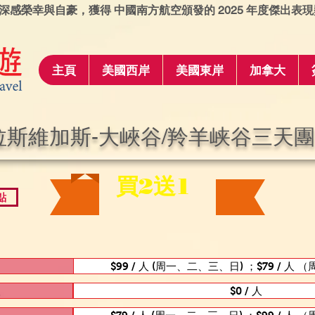
深感榮幸與自豪，獲得 中國南方航空頒發的 2025 年度傑出表現
主頁
美國西岸
美國東岸
加拿大
拉斯維加斯-大峽谷/羚羊峡谷三天團
買2送1
點
$99 / 人 (周一、二、三、日) ；$79 / 人
人
$0 / 人