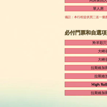
同房第四
單人房
備註：本行程提供買二送一優惠
必付門票和自選項
羚羊彩穴
大峽
大峽
拉斯維加
拉斯維
High Ro
拉斯維加