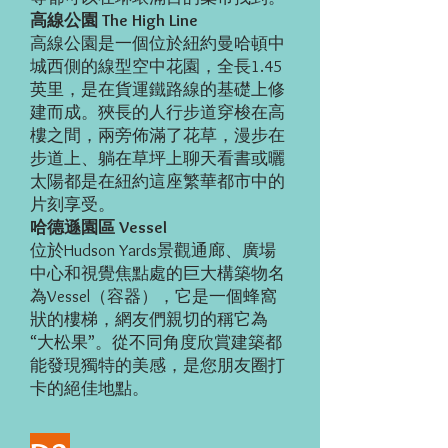
高線公園 The High Line
高線公園是一個位於紐約曼哈頓中
城西側的線型空中花園，全長1.45
英里，是在貨運鐵路線的基礎上修
建而成。狹長的人行步道穿梭在高
樓之間，兩旁佈滿了花草，漫步在
步道上、躺在草坪上聊天看書或曬
太陽都是在紐約這座繁華都市中的
片刻享受。
哈德遜園區 Vessel
位於Hudson Yards景觀通廊、廣場
中心和視覺焦點處的巨大構築物名
為Vessel（容器），它是一個蜂窩
狀的樓梯，網友們親切的稱它為
“大松果”。從不同角度欣賞建築都
能發現獨特的美感，是您朋友圈打
卡的絕佳地點。