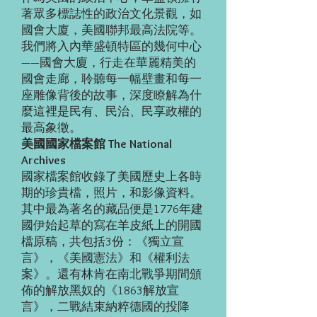
著眾多標誌性的政治文化景觀，如
國會大廈，美國聯邦最高法院等。
我們將入內華盛頓特區的幾何中心
——國會大廈，行走在華麗精美的
國會走廊，聆聽每一幅壁畫和每一
座雕像背後的故事，深度瞭解為什
麼這裡是民有、民治、民享政權的
最高象徵。
美國國家檔案館 The National
Archives
國家檔案館收錄了美國歷史上各時
期的珍貴檔，照片，和影像資料。
其中最為著名的藏品便是1776年建
國伊始起草的寫在羊皮紙上的開國
檔原稿，共包括3份：《獨立宣
言》，《美國憲法》和《權利法
案》。還有林肯在南北戰爭期間頒
佈的解放黑奴的《1863解放宣
言》，二戰結束納粹德國的投降