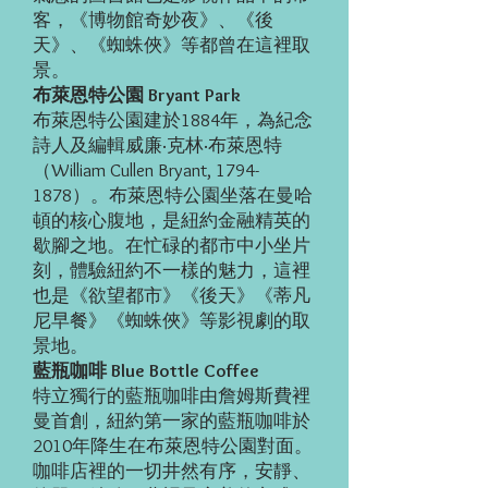
客，《博物館奇妙夜》、《後
天》、《蜘蛛俠》等都曾在這裡取
景。
布萊恩特公園 Bryant Park
布萊恩特公園建於1884年，為紀念
詩人及編輯威廉·克林·布萊恩特
（William Cullen Bryant,
1794-
1878
）。布萊恩特公園坐落在曼哈
頓的核心腹地，是紐約金融精英的
歇腳之地。在忙碌的都市中小坐片
刻，體驗紐約不一樣的魅力，這裡
也是《欲望都市》《後天》《蒂凡
尼早餐》《蜘蛛俠》等影視劇的取
景地。
藍瓶咖啡 Blue Bottle Coffee
特立獨行的藍瓶咖啡由詹姆斯費裡
曼首創，紐約第一家的藍瓶咖啡於
2010年降生在布萊恩特公園對面。
咖啡店裡的一切井然有序，安靜、