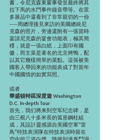
書，令尼克森東窗事發並最終將其
拉下馬的水門事件錄音帶等。在眾
多展品中還看到了非常親切的一份
——周總理接見來訪的美國總統尼
克森的照片，旁邊還附有一張當時
宴請尼克森的宴會功能表，極其簡
樸，就是一張白紙，上面印有國
徽，而主菜是著名的北京烤鴨，配
以其它幾樣簡單的菜點。這張被美
國客人帶回來的功能表成了對當年
中國國情的如實寫照。
或者
華盛頓特區深度遊 Washington
D.C. In-depth Tour
首先，我们將来到空军纪念碑，是
由三根八十多米長的弧形鋼柱組
成，其設計靈感源自美國空軍“雷
鳥”特技表演隊在特技表演時留在
空中的三道白煙。隨後到達泰鬥湖