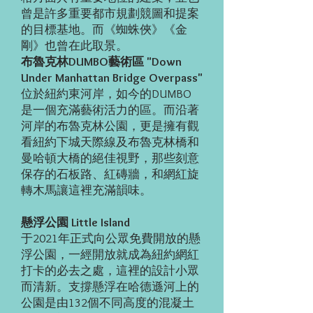
曾是許多重要都市規劃競圖和提案
的目標基地。而《蜘蛛俠》《金
剛》也曾在此取景。
布魯克林DUMBO藝術區 "Down
Under Manhattan Bridge Overpass"
位於紐約東河岸，如今的DUMBO
是一個充滿藝術活力的區。而沿著
河岸的布魯克林公園，更是擁有觀
看紐約下城天際線及布魯克林橋和
曼哈頓大橋的絕佳視野，那些刻意
保存的石板路、紅磚牆，和網紅旋
轉木馬讓這裡充滿韻味。
懸浮公園 Little Island
于2021年正式向公眾免費開放的懸
浮公園，一經開放就成為紐約網紅
打卡的必去之處，這裡的設計小眾
而清新。支撐懸浮在哈德遜河上的
公園是由132個不同高度的混凝土