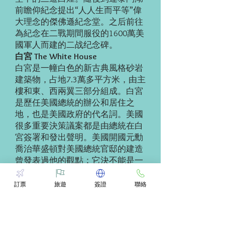
前瞻仰紀念提出“人人生而平等”偉
大理念的傑佛遜紀念堂。之后前往
為紀念在二戰期間服役的1600萬美
國軍人而建的二战纪念碑。
白宮 The White House
白宮是一幢白色的新古典風格砂岩
建築物，占地7.3萬多平方米，由主
樓和東、西兩翼三部分組成。白宮
是歷任美國總統的辦公和居住之
地，也是美國政府的代名詞。美國
很多重要決策議案都是由總統在白
宮簽署和發出聲明。美國開國元勳
喬治華盛頓對美國總統官邸的建造
曾發表過他的觀點：它決不能是一
座宮殿，決不能豪華，因為在這裏
工作的主人是國家僕人。
訂票
旅遊
簽證
聯絡
林肯紀念堂 Lincoln Memorial
林肯紀念堂是一座通體潔白的古希
臘神殿式建築，為紀念美國第16屆