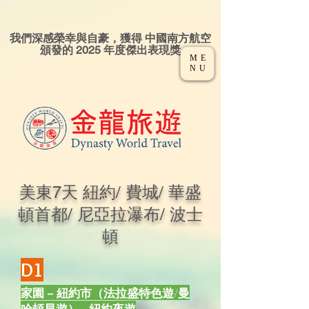
我們深感榮幸與自豪，獲得 中國南方航空
頒發的 2025 年度傑出表現獎
ME
NU
美東7天 紐約/ 費城/ 華盛
頓首都/ 尼亞拉瀑布/ 波士
頓
D1
家園 – 紐約市（法拉盛特色遊/曼
哈頓早遊）– 紐約夜遊