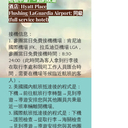
酒店: Hyatt Place
Flushing/LaGuardia Airport; 同級
(full service hotel)
接機信息：
1. 參團當日免費接機機場：肯尼迪
國際機場 JFK、拉瓜迪亞機場 LGA，
參團當日免費接機時間：8:30-
24:00（此時間為客人拿到行李後
在取行李處和我司工作人員匯合時
間，需要在機場等候臨近航班的客
人）。
2. 美國國內航班抵達後的程式是：
下機→前往航班行李轉盤→見到導
遊→導遊安排您與其他團員共乘最
近一班車輛離開機場。
3. 國際航班抵達後的程式是：下機
→護照檢查→提取行李→海關檢查
→見到導遊→導遊安排您與其他團