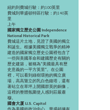
紐約到費城行駛：約100英里
費城到華盛頓特區行駛：約140英
里
上午
國家獨立歷史公園 Independence
National Historical Park
費城這片土地，見證了美國的獨立
和誕生。根據美國獨立戰爭的精神
建造的國家獨立歷史公園裡包含了
一些與美國革命和建國歷史有關的
歷史建築，被稱為“美國最具有歷
史意義的一平方英里“。在公園
裡，可以看到綠樹環抱的獨立廣
場，高高聳立的乳白色鐘塔，還有
著站立在草坪上開國群英的銅像，
這裡的整體氛圍使人感到莊嚴肅
穆。
國會大厦 U.S. Capitol
作為美國的政治中心，華盛頓擁有