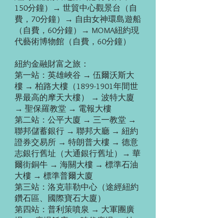
150分鐘）→ 世貿中心觀景台（自
費，70分鐘）→ 自由女神環島遊船
（自費，60分鐘）→ MOMA紐約現
代藝術博物館（自費，60分鐘）
紐約金融財富之旅：
第一站：英雄峽谷 → 伍爾沃斯大
樓 → 柏路大樓（1899-1901年間世
界最高的摩天大樓） → 波特大廈
→ 聖保羅教堂 → 電報大樓
第二站：公平大廈 → 三一教堂 →
聯邦儲蓄銀行 → 聯邦大廳 → 紐約
證券交易所 → 特朗普大樓 → 德意
志銀行舊址（大通銀行舊址）→ 華
爾街銅牛 → 海關大樓 → 標準石油
大樓 → 標準普爾大廈
第三站：洛克菲勒中心（途經紐約
鑽石區、國際寶石大廈）
第四站：普利策噴泉 → 大軍團廣