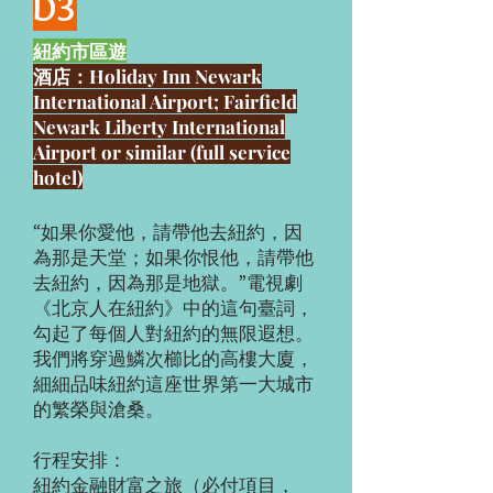
D3
紐約市區遊
酒店：Holiday Inn Newark
International Airport; Fairfield
Newark Liberty International
Airport or similar (full service
hotel)
“如果你愛他，請帶他去紐約，因
為那是天堂；如果你恨他，請帶他
去紐約，因為那是地獄。”電視劇
《北京人在紐約》中的這句臺詞，
勾起了每個人對紐約的無限遐想。
我們將穿過鱗次櫛比的高樓大廈，
細細品味紐約這座世界第一大城市
的繁榮與滄桑。
行程安排：
紐約金融財富之旅（必付項目，