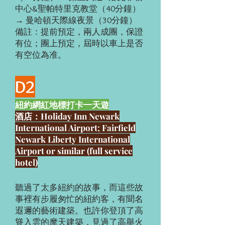
中心&聖帕特里克教堂（40分鐘）
→ 曼哈頓天際線夜景（30分鐘）
備註：提前預定，兩人成團，保證
有位；團上預定，屆時以車上是否
有空位為准。
D2
紐約網紅地標打卡一天遊
酒店：Holiday Inn Newark
International Airport; Fairfield
Newark Liberty International
Airport or similar (full service
hotel)
聽過了太多紐約的故事，而這些故
事裡有步履匆忙的紐約客，有聞名
遐邇的藝術建築。也許你登頂了高
聳入雲的摩天建築，見過了高舉火