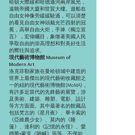
哈頓天際線和哈德遜河兩岸風光，
遠眺帝國大廈和世貿大樓。遊船在
自由女神像旁緩緩駛過，可以清楚
的看見自由女神頭戴光芒四射的冠
冕，高舉自由火炬，手捧《獨立宣
言》，宏偉矚目，象徵著美國人民
爭取自由的崇高理想和對美好生活
的嚮往與追求。
現代藝術博物館 Museum of
Modern Art
洛克菲勒家族在曼哈頓城中建造的
世界上最傑出的現代藝術收藏館之
一的紐約現代藝術博物館(MoMA)，
有許多近當代的先鋒藝術展覽，涉
及美術、建築、雕塑、電影、設計
等方方面面。其中最著名的館藏品
包括梵古的《星月夜》、畢卡索的
《亞維農少女》、莫内的《睡
蓮》、達利的《記憶的永恆》、愛
德華•蒙克《呐喊》等等。不僅如