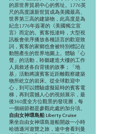
的原世界貿易中心的舊址。1776英
尺的高度讓新世貿成為美國最高、
世界第三高的建築物，此高度是為
紀念1776年簽署的《美國獨立宣
言》而定的。賓客抵達時，大型視
訊板會依序播放各種語言的歡迎致
詞，賓客的家鄉也會被特別標記在
動態產生的世界地圖上。體驗「心
聲」的活動，聆聽建造大樓的工作
人員敘述各自背後的故事；「地
基」活動將讓賓客近距離觀察建築
物所屹立的岩床。從全球歡迎中
心，到可以體驗虛擬延時的賓客電
梯，再到震撼人心的視頻展示，最
後360度全方位觀景的發現層，每
一個細節都是參觀此處的加分項。
自由女神環島船 Liberty Cruise
乘坐自由女神環島遊船開啟一小時
哈德遜河遊覽之旅，途中會看到曼