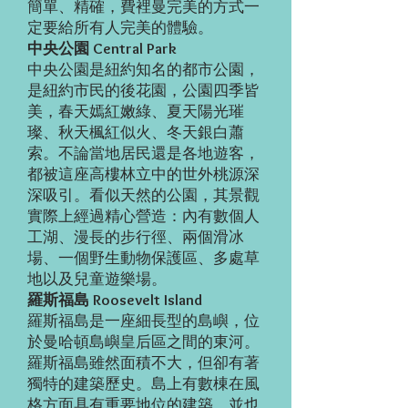
簡單、精確，費裡曼完美的方式一
定要給所有人完美的體驗。
中央公園 Central Park
中央公園是紐約知名的都市公園，
是紐約市民的後花園，公園四季皆
美，春天嫣紅嫩綠、夏天陽光璀
璨、秋天楓紅似火、冬天銀白蕭
索。不論當地居民還是各地遊客，
都被這座高樓林立中的世外桃源深
深吸引。看似天然的公園，其景觀
實際上經過精心營造：內有數個人
工湖、漫長的步行徑、兩個滑冰
場、一個野生動物保護區、多處草
地以及兒童遊樂場。
羅斯福島 Roosevelt Island
羅斯福島是一座細長型的島嶼，位
於曼哈頓島嶼皇后區之間的東河。
羅斯福島雖然面積不大，但卻有著
獨特的建築歷史。島上有數棟在風
格方面具有重要地位的建築，並也