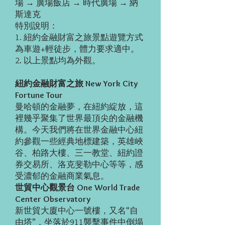
場 → 廣場飯店 → 時代廣場 → 納
斯達克
特別說明：
1. 紐約金融財富之旅景點遊覽方式
為車遊+輕徒步，體力要求適中。
2. 以上景點均為外觀。
紐約金融財富之旅 New York City
Fortune Tour
曼哈頓的金融夢，在紐約綻放，這
裡幾乎聚集了世界最頂尖的金融機
構。今天我們將在世界金融中心紐
約參觀一些經典地標建築，英雄峽
谷、柏路大樓、三一教堂、紐約證
券交易所、洛克斐勒中心等等，感
受濃郁的金融商業氣息。
世貿中心觀景台 One World Trade
Center Observatory
新世貿大廈中心一號樓，又名“自
由塔”，坐落於911襲擊事件中倒塌