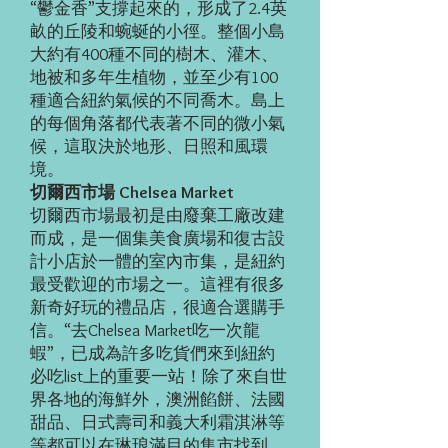
“鬱金香”支撐起來的，形成了2.4英
畝的丘陵和蜿蜒的小徑。整個小島
大約有400種不同的樹木、灌木、
地被和多年生植物，並至少有100
種適合紐約氣候的不同喬木。島上
的每個角落都代表著不同的微小氣
候，這取決於地形、日照和風環
境。
切爾西市場 Chelsea Market
切爾西市場最初是由廢棄工廠改建
而成，是一個集美食廣場和復古設
計小店於一體的室內市集，是紐約
最受歡迎的市場之一。這裡有很多
新奇好玩的禮品店，很適合選購手
信。“去Chelsea Market吃一次龍
蝦”，已成為許多吃貨們來到紐約
必吃list上的重要一站！除了來自世
界各地的海鮮外，澳洲餡餅、法國
甜品、日式壽司和義大利霜淇淋等
等都可以在琳琅滿目的集市找到。