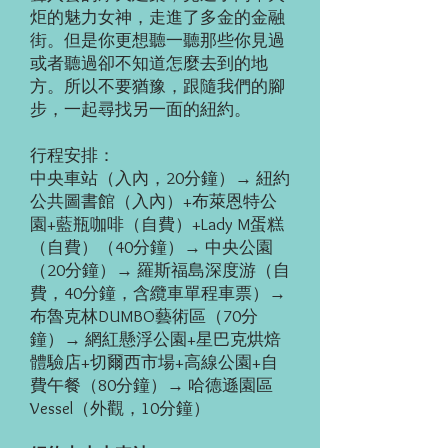
炬的魅力女神，走進了多金的金融
街。但是你更想聽一聽那些你見過
或者聽過卻不知道怎麼去到的地
方。所以不要猶豫，跟隨我們的腳
步，一起尋找另一面的紐約。
行程安排：
中央車站（入內，20分鐘）→ 紐約
公共圖書館（入內）+布萊恩特公
園+藍瓶咖啡（自費）+Lady M蛋糕
（自費）（40分鐘）→ 中央公園
（20分鐘）→ 羅斯福島深度游（自
費，40分鐘，含纜車單程車票）→
布魯克林DUMBO藝術區（70分
鐘）→ 網紅懸浮公園+星巴克烘焙
體驗店+切爾西市場+高線公園+自
費午餐（80分鐘）→ 哈德遜園區
Vessel（外觀，10分鐘）