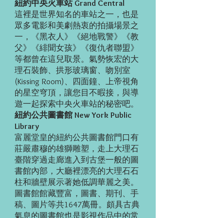
紐約中央火車站 Grand Central
這裡是世界知名的車站之一，也是
眾多電影和美劇熱衷的拍攝場景之
一，《黑衣人》《絕地戰警》《教
父》《緋聞女孩》《復仇者聯盟》
等都曾在這兒取景。氣勢恢宏的大
理石裝飾、拱形玻璃窗、吻別室
(Kissing Room)、四面鐘、上帝視角
的星空穹頂，讓您目不暇接，與導
遊一起探索中央火車站的秘密吧。
紐約公共圖書館 New York Public
Library
富麗堂皇的紐約公共圖書館門口有
莊嚴肅穆的雄獅雕塑，走上大理石
臺階穿過走廊進入到古堡一般的圖
書館內部，大廳裡漂亮的大理石石
柱和牆壁展示著她低調華麗之美。
圖書館館藏豐富，圖書、期刊、手
稿、圖片等共1647萬冊。頗具古典
氣息的圖書館也是影視作品中的常