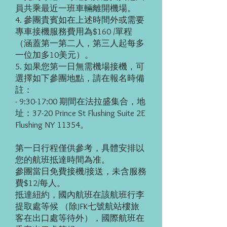
員共乘最近一班車輛離開機場。
4. 參團貴賓如在上述時間外或需要
專車接機服務費用為$160 /單程
（涵蓋第一第二人，第三人起每多
一位加多10美元）。
5. 如果您第一日無需機場接機，可
選擇如下參團地點，請在報名時備
註：
- 9:30-17:00 期間在法拉盛集合，地
址：37-20 Prince St Flushing Suite 2E
Flushing NY 11354。
第一日行程僅供參考，具體安排以
您的航班抵達時間為准。
參團當日免費接機/接送，未含服務
費$12/每人。
抵達紐約，國內航班在該航班行李
提取處等候 （除JFK七號航站樓旅
客在出口處等待外），國際航班在