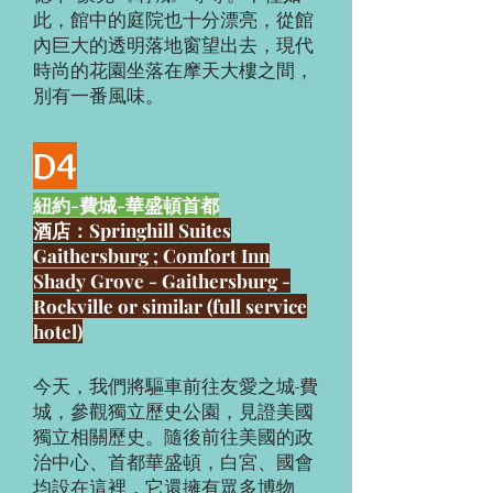
此，館中的庭院也十分漂亮，從館
內巨大的透明落地窗望出去，現代
時尚的花園坐落在摩天大樓之間，
別有一番風味。
D4
紐約-費城-華盛頓首都
酒店：Springhill Suites
Gaithersburg ; Comfort Inn
Shady Grove - Gaithersburg -
Rockville or similar (full service
hotel)
今天，我們將驅車前往友愛之城-費
城，參觀獨立歷史公園，見證美國
獨立相關歷史。隨後前往美國的政
治中心、首都華盛頓，白宮、國會
均設在這裡，它還擁有眾多博物