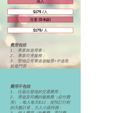
成人
$175 /人
兒童 (3-9歲)
$175/ 人
費用包括
1. 專業旅遊用車；
2. 專業司導服務；
3. 聖地亞哥軍港遊輪票+中途島
航母門票
費用不包括
1. 往返出發地的交通費用；
2. 導遊及司機的服務費（必付費
用）：每人每天$12，按預訂行程
的天數計算，大人小孩同價；