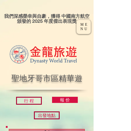
我們深感榮幸與自豪，獲得 中國南方航空
頒發的 2025 年度傑出表現獎
ME
NU
聖地牙哥市區精華
遊
報 价
行 程
出發地點