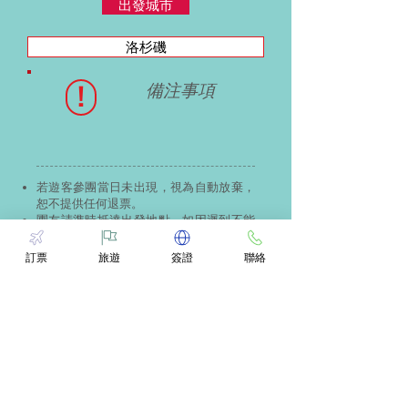
出發城市
洛杉磯
!
備注事項
若遊客參團當日未出現，視為自動放棄，
恕不提供任何退票。
團友請準時抵達出發地點，如因遲到不能
成行者，費用恕不退還。
行程中如發生意外以導致傷亡或其他損
訂票
旅遊
簽證
聯絡
失，當根據航空公司、酒店、巴士等營運
機構所規定之條例作爲解決依據，與本公
司無關。
凡因氣候、路況或其他不可抗拒因素，為
保障旅客的安全與權益，本公司保留調整
行程和酒店的權利。