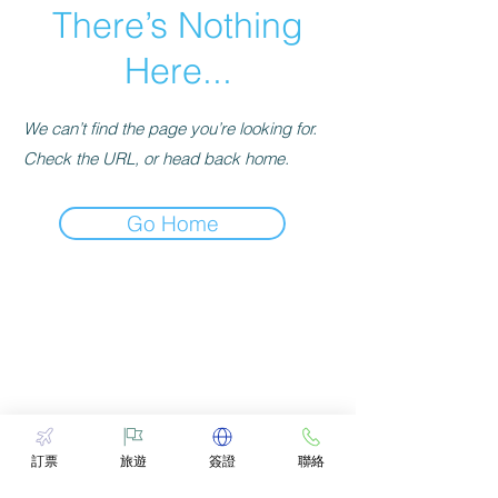
There’s Nothing
Here...
We can’t find the page you’re looking for.
Check the URL, or head back home.
Go Home
訂票
旅遊
簽證
聯絡
INFO@DYNASTYWORLDTRAVEL.COM