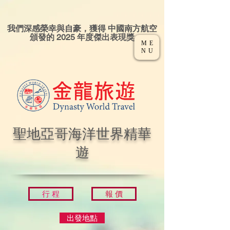
我們深感榮幸與自豪，獲得 中國南方航空
頒發的 2025 年度傑出表現獎
ME
NU
聖地亞哥海洋世界精華
遊
行 程
報 價
出發地點