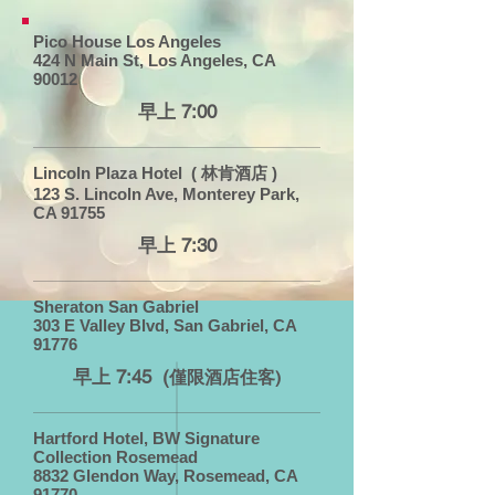
Pico House Los Angeles
424 N Main St, Los Angeles, CA
90012
早上 7:00
Lincoln Plaza Hotel ( 林肯酒店 )
123 S. Lincoln Ave, Monterey Park,
CA 91755
早上 7:30
Sheraton San Gabriel
303 E Valley Blvd, San Gabriel, CA
91776
早上 7:45 (
僅限酒店住客)
Hartford Hotel, BW Signature
Collection Rosemead
8832 Glendon Way, Rosemead, CA
91770