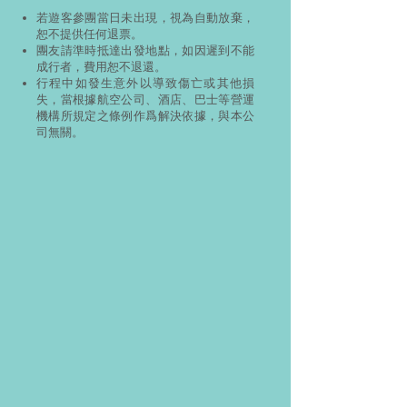
若遊客參團當日未出現，視為自動放棄，
恕不提供任何退票。
團友請準時抵達出發地點，如因遲到不能
成行者，費用恕不退還。
行程中如發生意外以導致傷亡或其他損
失，當根據航空公司、酒店、巴士等營運
機構所規定之條例作爲解決依據，與本公
司無關。