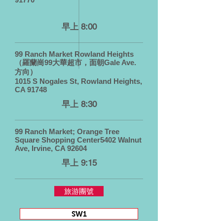
早上 8:00
99 Ranch Market Rowland Heights
（羅蘭崗99大華超市，面朝Gale Ave.
方向）
1015 S Nogales St, Rowland Heights,
CA 91748
早上 8:30
99 Ranch Market; Orange Tree
Square Shopping Center5402 Walnut
Ave, Irvine, CA 92604
早上 9:15
旅游團號
SW1